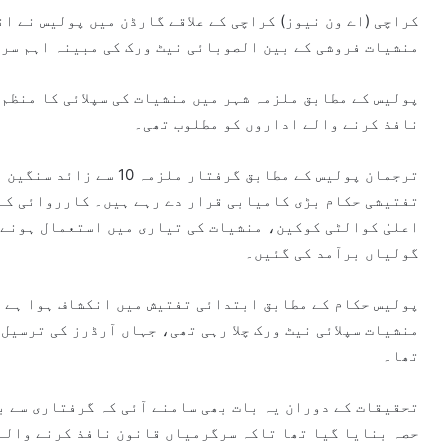
کراچی (اے ون نیوز) کراچی کے علاقے گارڈن میں پولیس نے ا
منشیات فروشی کے بین الصوبائی نیٹ ورک کی مبینہ اہم سر
پولیس کے مطابق ملزمہ شہر میں منشیات کی سپلائی کا منظم 
نافذ کرنے والے اداروں کو مطلوب تھی۔
ترجمان پولیس کے مطابق گرف
تفتیشی حکام بڑی کامیابی قرار دے رہے ہیں۔ کارروائی کے
اعلیٰ کوالٹی کوکین، منشیات کی تیاری میں استعمال ہونے
گولیاں برآمد کی گئیں۔
پولیس حکام کے مطابق ابتدائی تفتیش میں انکشاف ہوا ہے ک
منشیات سپلائی نیٹ ورک چلا رہی تھی، جہاں آرڈرز کی ترسیل
تھا۔
تحقیقات کے دوران یہ بات بھی سامنے آئی کہ گرفتاری سے ب
حصہ بنایا گیا تھا تاکہ سرگرمیاں قانون نافذ کرنے والے