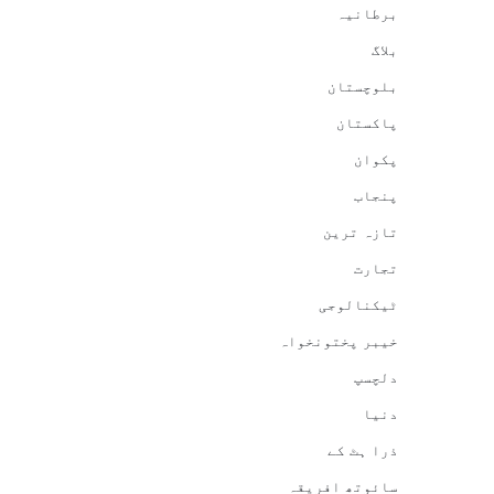
برطانیہ
بلاگ
بلوچستان
پاکستان
پکوان
پنجاب
تازہ ترین
تجارت
ٹیکنالوجی
خیبر پختونخواہ
دلچسپ
دنیا
ذرا ہٹ کے
سائوتھ افریقہ