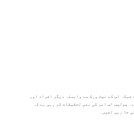
 جبکہ اس کے نیٹ ورک سے وابستہ دیگر افراد اور
۔ پولیس اس امر کی بھی تحقیقات کر رہی ہے کہ
ی جا رہی تھیں۔