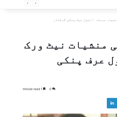
مبینہ سرغنہ انمول عرف پنکی گرفتار
 منشیات نیٹ ورک
ل عرف پنکی
1 minute read
0
LinkedIn