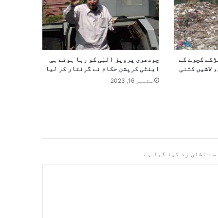
بدوش لڑکے کچرے کے
چودھری پرویز الہٰی کو رہا ہوتے ہی
 لاشیں کتنی
اینٹی کرپشن حکام نے گرفتار کر لیا
ستمبر 16, 2023
سے نشان زد کیا گیا ہے