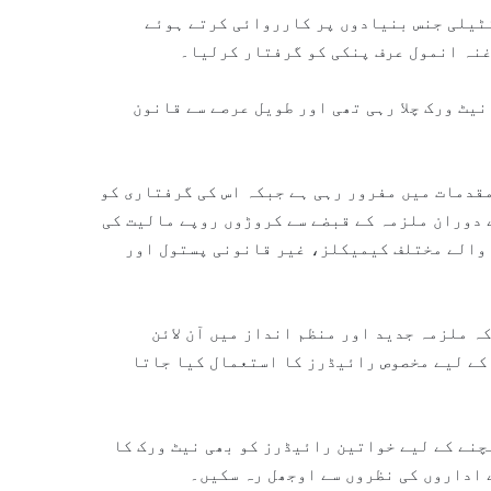
نٹیلی جنس بنیادوں پر کارروائی کرتے ہوئے
غنہ انمول عرف پنکی کو گرفتار کرلیا۔
نیٹ ورک چلا رہی تھی اور طویل عرصے سے قانون
تار ملزمہ 10 سے زائد سنگین مقدمات میں مفرور رہی ہے جبکہ اس کی گرفتاری کو
 دوران ملزمہ کے قبضے سے کروڑوں روپے مالیت کی
 والے مختلف کیمیکلز، غیر قانونی پستول اور
ہ ملزمہ جدید اور منظم انداز میں آن لائن
 کے لیے مخصوص رائیڈرز کا استعمال کیا جاتا
چنے کے لیے خواتین رائیڈرز کو بھی نیٹ ورک کا
 اداروں کی نظروں سے اوجھل رہ سکیں۔