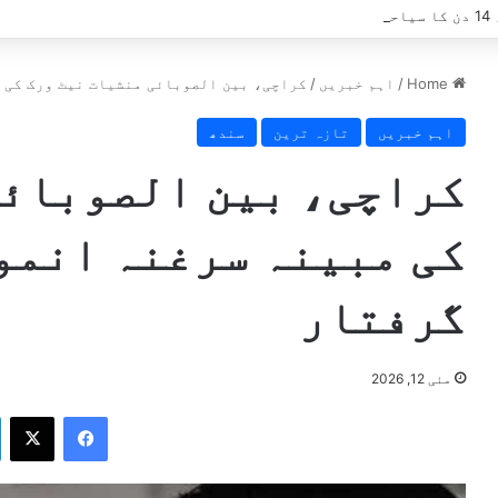
ے؟
Home
/
اہم خبریں
/
کراچی، بین الصوبائی منشیات نیٹ ورک کی 
اہم خبریں
تازہ ترین
سندھ
کراچی، بین الصوبائی
کی مبینہ سرغنہ انمو
گرفتار
مئی 12, 2026
X
Facebook