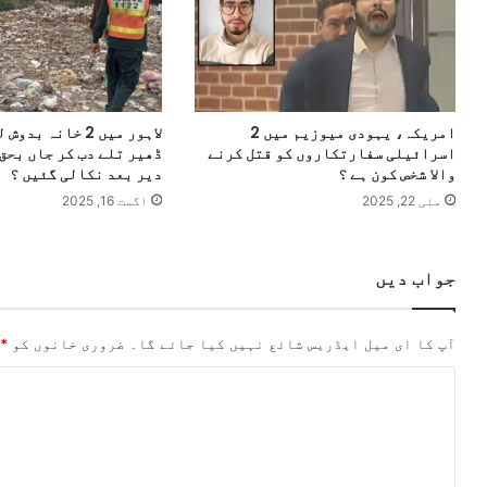
امریکہ، یہودی میوزیم میں 2
لاہور میں 2 خانہ 
اسرائیلی سفارتکاروں کو قتل کرنے
ڈھیر تلے دب کر جاں بحق،
والا شخص کون ہے ؟
دیر بعد نکالی گئیں ؟
مئی 22, 2025
اگست 16, 2025
جواب دیں
آپ کا ای میل ایڈریس شائع نہیں کیا جائے گا۔
ضروری خانوں کو
*
ت
ب
ص
ر