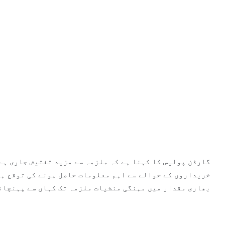
گارڈن پولیس کا کہنا ہے کہ ملزمہ سے مزید تفتیش جاری ہے
خریداروں کے حوالے سے اہم معلومات حاصل ہونے کی توقع ہے
بھاری مقدار میں مہنگی منشیات ملزمہ تک کہاں سے پہنچائ