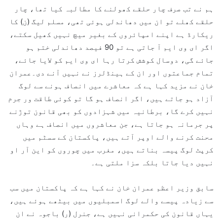
ہم نے تب صرف چار حلقے کھولنے کا مطالبہ کیا تھا، چار
حلقے کھلے تو ان میں دھاندلی ہوئی تھی، مسلم لیگ (ن) کا
ریکارڈ ہے اپنے امپائروں کے بغیر میچ نہیں کھیل سکتے،
اگر ای وی ایم آ جاتی ہے تو 90 فیصد دھاندلی ختم ہو
جائے گی، دوسال کوشش کرتا رہا ای وی ایم کو لایا جائے،
تمام جماعتوں اور ان کے ہینڈلرز نے نہیں آنے دی۔عمران
خان نے مزید کہا ہے کہ معاشرے میں انصاف ہونے سے لوگ
آزاد ہو جاتے ہیں، اگر انصاف ہو گا تو کوئی طاقت ور جرم
نہیں کرے گا، برطانیہ میں شہزادوں کو بھی قانون توڑنے
پر جرمانہ ہو جاتا ہے، جن معاشروں میں انصاف ہے وہاں
محنت کرنے والے اوپر آتے ہیں، پاکستان کے سسٹم میں
کرپٹ لوگ پیسہ بناتے ہیں، مغرب میں چوروں کو این آر او
نہیں دیا جاتا بلکہ سزا ملتی ہے۔
سابق وزیر اعظم عمران خان نے کہا ہے کہ پاکستان میں سب
سے زیادہ پیسے والے لوگ اسمبلیوں میں بیٹھے ہوئے ہیں،
یہاں قانون کی حکمرانی نہیں ہے، جنرل (ر) باجوہ نے ان