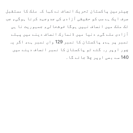
چیئرمین پاکستان تحریک انصاف نے کہا کہ ملک کا مستقبل
صرف ایک ہے سب کو حقیقی آزادی کی جدوجہد کرنا ہوگی، جب
تک ملک میں انصاف نہیں ہوگا خوشحالی، جمہوریت نا ہی
آزادی ملے گی، دنیا میں ڈنمارک انصاف دینے میں پہلے
نمبر پر ہے، پاکستان کا نمبر 129 واں نمبر ہے، اگر یہ
چور اوپر رہ گئے تو پاکستان کا نمبر انصاف دینے میں
140 سے بھی اوپر چلا جائے گا۔