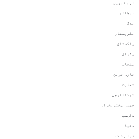
اہم خبریں
برطانیہ
بلاگ
بلوچستان
پاکستان
پکوان
پنجاب
تازہ ترین
تجارت
ٹیکنالوجی
خیبر پختونخواہ
دلچسپ
دنیا
ذرا ہٹ کے