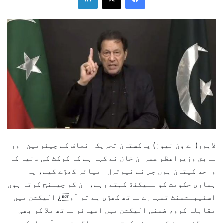
لاہور(اے ون نیوز) پاکستان تحریک انصاف کے چیئرمین اور
سابق وزیراعظم عمران خان نے کہا ہے کہ کرکٹ کی دنیا کا
واحد کپتان ہوں جس نے نیوٹرل امپائر کھڑے کیے، یہ
ہماری حکومت کو سلیکٹڈ کہتے رہے، ان کو چیلنج کرتا ہوں
اسٹیبلشمنٹ تمہارے ساتھ کھڑی ہے تو آو¿ الیکشن میں
مقابلہ کرو، ضمنی الیکشن میں امپائر ساتھ ملا کر بھی
ہار گئے، ان کو چیلنج کرتا ہوں بھاگو نہیں آو الیکشن