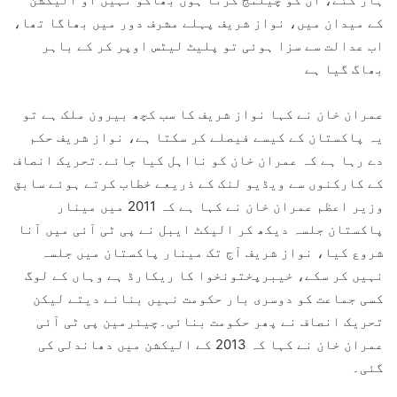
کے میدان میں، نواز شریف پہلے مشرف دور میں بھاگا تھا،
اب عدالت سے سزا ہوئی تو پلیٹ لیٹس اوپر کر کے باہر
بھاگ گیا ہے
عمران خان نے کہا نواز شریف کا سب کچھ بیرون ملک ہے تو
یہ پاکستان کے کیسے فیصلے کر سکتا ہے، نواز شریف حکم
دے رہا ہے کہ عمران خان کو نااہل کیا جائے۔تحریک انصاف
کے کارکنوں سے ویڈیو لنک کے ذریعے خطاب کرتے ہوئے سابق
وزیر اعظم عمران خان نے کہا ہے کہ 2011 میں مینار
پاکستان جلسہ دیکھ کر الیکٹ ایبل نے پی ٹی آئی میں آنا
شروع کیا، نواز شریف آج تک مینار پاکستان میں جلسہ
نہیں کر سکے، خیبرپختونخوا کا ریکارڈ ہے وہاں کے لوگ
کسی جماعت کو دوسری بار حکومت نہیں بنانے دیتے لیکن
تحریک انصاف نے پھر حکومت بنائی۔چیئرمین پی ٹی آئی
عمران خان نے کہا کہ 2013 کے الیکشن میں دھاندلی کی
گئی۔