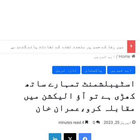
میر رضا کے جسم پر متعدد تشدد کے نشانات پائے گئے، چوٹیں موت سے پہلے کی ہیں، میڈیکل رپورٹ میں انکشاف
Home
/
اہم خبریں
اہم خبریں
پاکستان
تازہ ترین
اسٹیبلشمنٹ تمہارے ساتھ
کھڑی ہے تو آؤ الیکشن میں
مقابلہ کرو،عمران خان
اپریل 25, 2023
0
4 minutes read
LinkedIn
X
Facebook