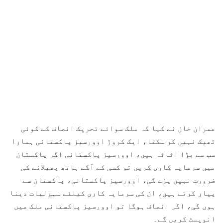
عمران خان نے کہا کہ ملک سوائے تحریک انصاف کے کوئی
ٹھیک نہیں کر سکتا، ایک کروڑ اوورسیز پاکستانی ہمارا
سب سے بڑا اثاثہ ہیں، اوورسیز پاکستانی اگر پاکستان
میں سرمایہ کاری کریں تو کسی کے آگے ہاتھ پھیلانے کی
ضرورت نہیں پڑے گی، اوورسیز پاکستانی، پاکستان سے
پیار کرتے ہیں، ان کی سرمایہ کاری کیلئے سہولیات دینا
ہوں گی، اگر انصاف ہوگا تو اوورسیز پاکستانی ملک میں
انویسٹ کریں گے۔