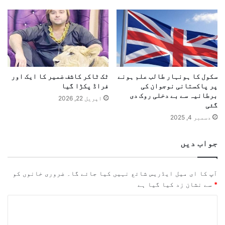
سکول کا ہونہار طالب علم ہونے
ٹک ٹاکر کاشف ضمیر کا ایک اور
پر پاکستانی نوجوان کی
فراڈ پکڑا گیا
برطانیہ سے بے دخلی روک دی
اپریل 22, 2026
گئی
دسمبر 4, 2025
جواب دیں
آپ کا ای میل ایڈریس شائع نہیں کیا جائے گا۔
ضروری خانوں کو
*
سے نشان زد کیا گیا ہے
ت
ب