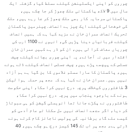
چوروں کو اپنی ایکسٹینشن کیلئے مسلط کیا، گزشتہ ایک
سال میں 9 لاکھ پاکستانی ملک چھوڑ کر جا چکے ہیں،
پاکستانی سرمایہ کار بھی ملک چھوڑ کر جا رہے ہیں، ملک
کی خوشحالی کیلئے ایک چیز ہے انصاف۔چیئرمین پاکستان
تحریک انصاف عمران خان نے مزید کہا ہے کہ ہمیں انصاف
کیلئے قربانیاں دینا پڑیں گی، انہوں نے 1100 ارب کی
چوریاں معاف کرا لی ہیں، ان کو ڈر ہے کہیں عمران خان
اقتدار میں نہ آجائے، یہ اپنی چوری بچانے کیلئے چیف
جسٹس کے پیچھے پڑے ہیں، چیف جسٹس انصاف کیلئے ڈٹے ہوئے
ہیں، پاکستان کا سارا سسٹم غلاموں کا بن گیا ہے ہم آزاد
نہیں ہیں۔عمران خان نے کہا ہے کہ مجھ پر حملہ ہوا لیکن
3 طاقتوروں کیخلاف پرچہ درج نہیں کرا سکا، اپنی حکومت
ہونے کے باوجود پنجاب میں پرچہ درج نہیں کرا سکا،
طاقتوروں نے پکڑے جانا تھا انویسٹی گیشن کو ہی سبوتاڑ
کر دیا، اگر مجھے انصاف نہیں مل سکتا تو عام آدمی کو
کیسے ملے گا، برطانیہ کی پولیس ناجائز کام کرتے ہوئے
ڈرتی ہے، مجھ پر اب تک 145 کیسز درج ہو چکے ہیں، 40