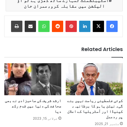
اسٹیبلشمنٹ تمہارے ساتھ کھڑی ہے تو آؤ
الیکشن میں مقابلہ کرو،عمران خان
Print
Share via Email
WhatsApp
Reddit
Pinterest
LinkedIn
Related Articles
کوئی فلسطینی ریاست نہیں بنے
ارشد شریف کی صاحبزادی نے بھی
گی، نیتن یاہو کا برطانیہ،
صحافت کی دنیا میں قدم رکھ
کینیڈا اور آسٹریلیا کے اعلان
دیا
پر ردعمل
جولائی 15, 2023
ستمبر 21, 2025