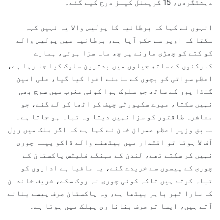
دہشتگردی، 15 کریمنل کیسز درج کیے گئے۔
انہوں نے کہا کہ برطانیہ کا پولیس والا یہ نہیں کہہ
سکتا کہ اوپر سے حکم آیا ہے، برطانیہ میں پولیس والے
کو کتے کو چھڑی مارنے پر چھ ماہ سزا ہوئی، ہمارے
کارکنوں کے ساتھ جیلوں میں بدترین سلوک کیا جا رہا ہے،
اعظم سواتی کو بچوں کے سامنے اغوا کیا گیا، علی امین
گنڈا پور کے ساتھ جو سلوک ہوا کوئی مغرب میں سوچ بھی
نہیں سکتا، میرے سکیورٹی چیف کو اٹھا کر لے گئے، جو
معاشرہ طاقتور کو سزا نہیں دیتا وہ تباہ ہو جاتا ہے۔
سابق وزیر اعظم عمران خان نے کہا ہے کہ اگر ملک میں رول
آف لا ہوتا تو اقتدار میں بیٹھنے والے ڈاکو پیسہ چوری
نہیں کر سکتے تھے، لندن کے مہنگے فلیٹس پاکستان کے
چوری کے پیسوں سے خریدے گئے، یہ مافیا ہے اداروں کو
تباہ کرتے ہیں تاکہ کوئی چوری نہ روک سکے، شریف خاندان
کا سارا ٹبر باہر بیٹھا ہے، وہ پاکستان صرف پیسے بنانے
آتے ہیں، ایسا تو صرف بنانا ری پبلک میں ہوتا ہے۔