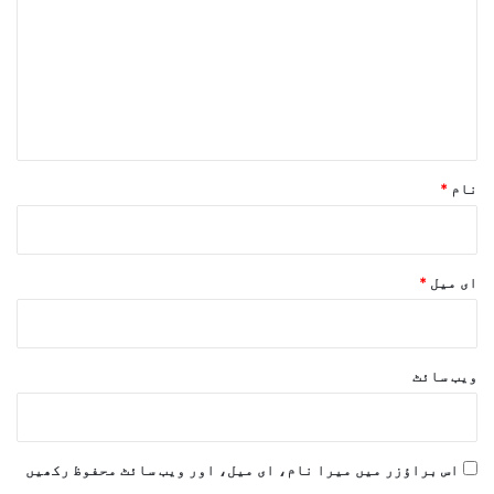
ص
ر
ہ
*
نام
*
ای میل
*
ویب‌ سائٹ
اس براؤزر میں میرا نام، ای میل، اور ویب سائٹ محفوظ رکھیں