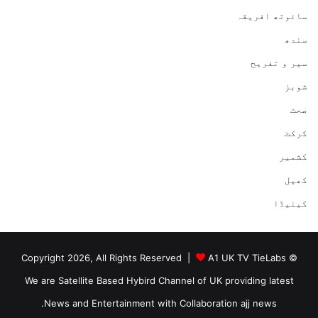
سائوتھ افریقہ
سندھ
سیر و تفریح
شوبز
صحت
کرکٹ
کشمیر
کھیل
کینیڈا
A1 UK TV TieLabs
© Copyright 2026, All Rights Reserved |
We are Satellite Based Hybird Channel of UK providing latest
News and Entertainment with Collaboration ajj news.