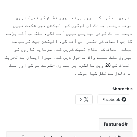
انہوں نے کہا کہ اوپر بیٹھے چور نظام کو ٹھیک نہیں
ہونے دیتے، جب تک ان لوگوں کو الیکشن میں شکست نہیں
دیتے تب تک کوئی تبدیلی نہیں آنے لگی، ملک تب آگے بڑھے
گا جب انصاف کی حکمرانی آئے گی، الیکشن جیت کر سب سے
پہلے انصاف کا نظام ٹھیک کریں گے، سرمایہ کاروں کو
بیرون ملک ملنے والا ماحول دیں گے، میرا ایمان ہے تحریک
انصاف کی 28 ویں سالگرہ پر ہماری حکومت ہو گی اور ملک
اس دلدل سے نکل گیا ہوگا۔
Share this:
X
Facebook
featured