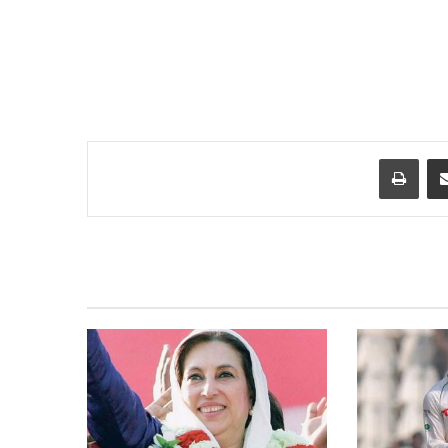
Print
Share via Email
R