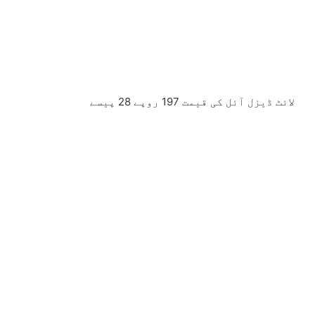
لائٹ ڈیزل آئل کی قیمت 197 روپے 28 پیسے