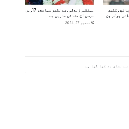
پانچ وکٹیں
بینظیرزندگی،بے نظیر شہادت، 17ویں
 پاکستانی بولر بن
برسی آج منائی جارہی ہے
دسمبر 27, 2024
سے نشان زد کیا گیا ہے