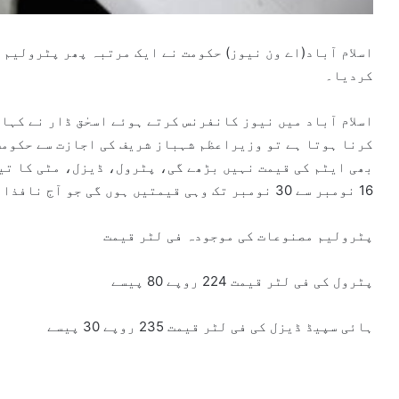
اسلام آباد(اے ون نیوز) حکومت نے ایک مرتبہ پھر پٹرولیم 
کردیا۔
اسلام آباد میں نیوز کانفرنس کرتے ہوئے اسحٰق ڈار نے کہا
کرنا ہوتا ہے تو وزیراعظم شہباز شریف کی اجازت سے حکومت
بھی ایٹم کی قیمت نہیں بڑھے گی، پٹرول، ڈیزل، مٹی کا تی
16 نومبر سے 30 نومبر تک وہی قیمتیں ہوں گی جو آج نافذالعمل ہیں۔
پٹرولیم مصنوعات کی موجودہ فی لٹر قیمت
پٹرول کی فی لٹر قیمت 224 روپے 80 پیسے
ہائی سپیڈ ڈیزل کی فی لٹر قیمت 235 روپے 30 پیسے