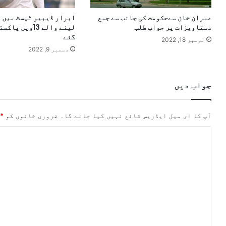
عمران خان سےحکومت کی جانب سے جمع
ابرار ڈیبیو ٹیسٹ میں 
دستاویزات پر جواب طلب
لینے والے 13ویں
گئے
نومبر 18, 2022
دسمبر 9, 2022
جواب دیں
آپ کا ای میل ایڈریس شائع نہیں کیا جائے گا۔
ضروری خانوں کو
*
ت
ب
ص
ر
ہ
*