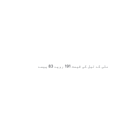
مٹی کے تیل کی قیمت 191 روپے 83 پیسے