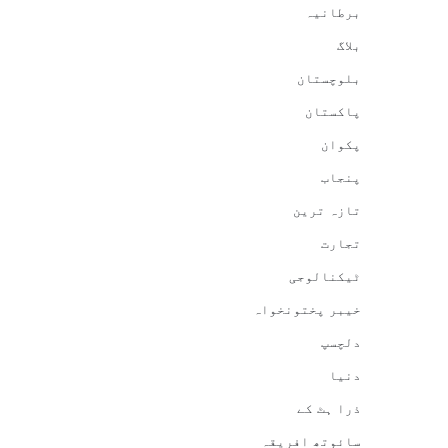
برطانیہ
بلاگ
بلوچستان
پاکستان
پکوان
پنجاب
تازہ ترین
تجارت
ٹیکنالوجی
خیبر پختونخواہ
دلچسپ
دنیا
ذرا ہٹ کے
سائوتھ افریقہ