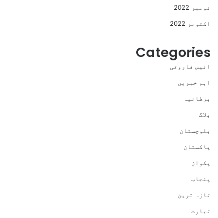
نومبر 2022
اکتوبر 2022
Categories
انیس فاروقی
اہم خبریں
برطانیہ
بلاگ
بلوچستان
پاکستان
پکوان
پنجاب
تازہ ترین
تجارت