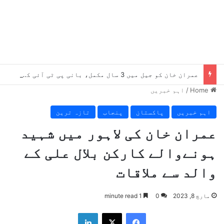
عمران خان کو جیل میں 3 سال مکمل، بانی پی ٹی آئی کو دستیاب سہولیات سے متعلق اہم رپورٹ سامنے آگئی
Home
/
اہم خبریں
اہم خبریں
پاکستان
پنجاب
تازہ ترین
عمران خان کی لاہور میں شہید
ہونےوالے کارکن بلال علی کے
والد سے ملاقات
مارچ 8, 2023
0
1 minute read
LinkedIn
X
Facebook