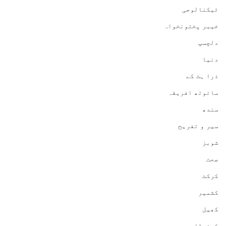
ٹیکنالوجی
خیبر پختونخواہ
دلچسپ
دنیا
ذرا ہٹ کے
سائوتھ افریقہ
سندھ
سیر و تفریح
شوبز
صحت
کرکٹ
کشمیر
کھیل
کینیڈا