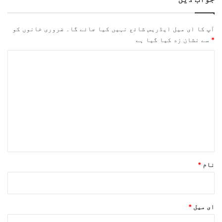
آپ کا ای میل ایڈریس شائع نہیں کیا جائے گا۔
ضروری خانوں کو
*
سے نشان زد کیا گیا ہے
ت
ب
ص
ر
ہ
*
نام
*
ای میل
*