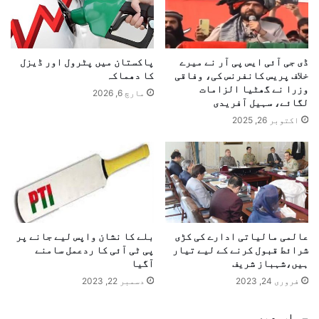
ڈی جی آئی ایس پی آر نے میرے
پاکستان میں پٹرول اور ڈیزل
خلاف پریس کانفرنس کی، وفاقی
کا دھماکہ
وزرا نے گھٹیا الزامات
مارچ 6, 2026
لگائے، سہیل آفریدی
اکتوبر 26, 2025
عالمی مالیاتی ادارے کی کڑی
بلے کا نشان واپس لیے جانے پر
شرائط قبول کرنے کے لیے تیار
پی ٹی آئی کا ردعمل سامنے
ہیں،شہباز شریف
آگیا
فروری 24, 2023
دسمبر 22, 2023
جواب دیں