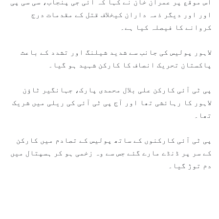
اس موقع پر عمران خان نے کہا کہ آئی جی پنجاب، سی سی پی
اور اور دیگر ذمہ داران کیخلاف قتل کے مقدمات درج
کروانے کا فیصلہ کیا ہے۔
لاہور پولیس کی جانب سے شدید شیلنگ اور تشدد کے باعث
پاکستان تحریک انصاف کا کارکن شہید ہو گیا۔
پی ٹی آئی کارکن علی بلال محمدی پارک، جہانگیر ٹاؤن
لاہور کا رہائشی تھا اور آج پی ٹی آئی کی ریلی میں شریک
تھا۔
پی ٹی آئی کارکنوں کے ساتھ پولیس کے تصادم میں کارکن
کے سر پر ڈنڈے مارے گئے جس سے وہ زخمی ہو کر ہسپتال میں
دم توڑ گیا۔