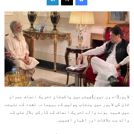
لاہور(اے ون نیوز)چیئرمین پاکستان تحریک انصاف عمران
خان کی لاہور میں پنجاب پولیس کے بہیمانہ تشدد کے نتیجے
میں شہید ہونے والے تحریک انصاف کے کارکن بلال علی کے
والد سے ملاقات اور اظہارِ افسوس۔