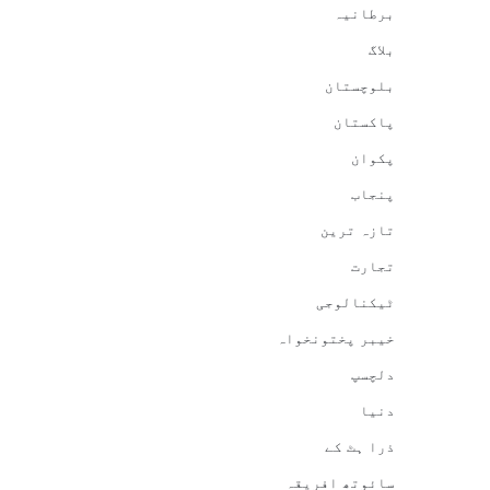
برطانیہ
بلاگ
بلوچستان
پاکستان
پکوان
پنجاب
تازہ ترین
تجارت
ٹیکنالوجی
خیبر پختونخواہ
دلچسپ
دنیا
ذرا ہٹ کے
سائوتھ افریقہ