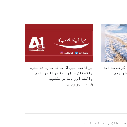
گرنے سے ایک
برطانیہ میں 10 سالہ سارہ کا قتل،
پاکستان فرار ہونے والے والد،
والدہ اور بھائی مطلوب
اگست 19, 2023
سے نشان زد کیا گیا ہے