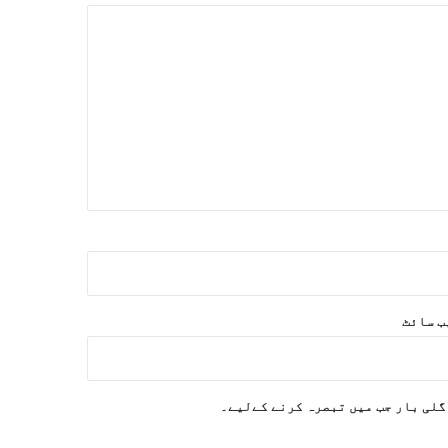
‌ سائٹ
گلی بار جب میں تبصرہ کرنے کےلیے۔