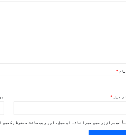
ت
ب
ص
ر
ہ
*
نام
*
ای میل
*
ویب
اس براؤزر میں میرا نام، ای میل، اور ویب سائٹ محفوظ رکھیں ا