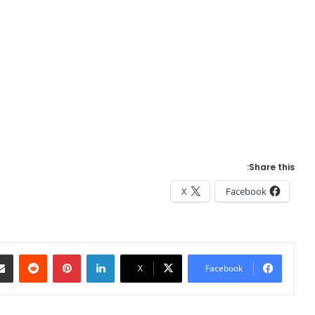
Share this:
X
Facebook
eddit
Pinterest
LinkedIn
X
Facebook