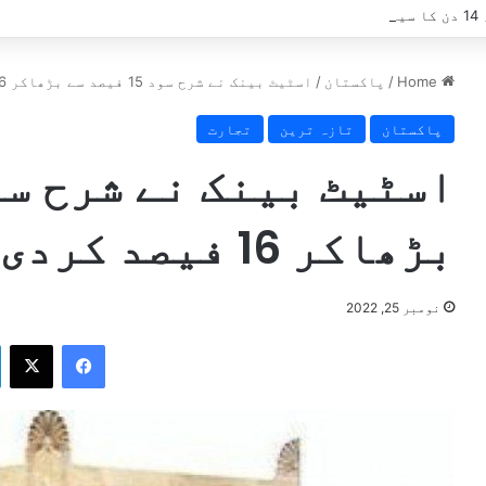
ے؟
Home
/
پاکستان
/
اسٹیٹ بینک نے شرح سود 15 فیصد سے بڑھاکر 16 فیصد کردی
پاکستان
تازہ ترین
تجارت
بڑھاکر 16 فیصد کردی
نومبر 25, 2022
Facebook
X