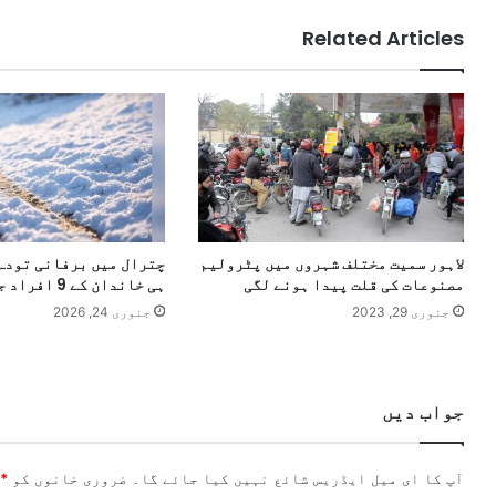
Related Articles
لاہور سمیت مختلف شہروں میں پٹرولیم
چترال میں برفانی تودہ 
مصنوعات کی قلت پیدا ہونے لگی
ہی خاندان کے 9 افراد جاں بحق
جنوری 29, 2023
جنوری 24, 2026
جواب دیں
آپ کا ای میل ایڈریس شائع نہیں کیا جائے گا۔
ضروری خانوں کو
*