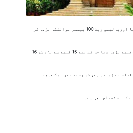
اسٹیٹ بینک آف پاکستان نے مانیٹری پالیسی کا اعلان کردیا اورپالیسی ریٹ 100 بیسسز پوائنٹس بڑھا کر
اسٹیٹ بینک اعلامیے کے مطابق اسٹیٹ بینک نے شرح سود ایک فیصد بڑھا دیا جس کے بعد 15 فیصد سے بڑھ کر 16
قعات سے زیادہ ہے، شرح سود میں ایک فیصد
ے کا استحکام بھی ہے۔