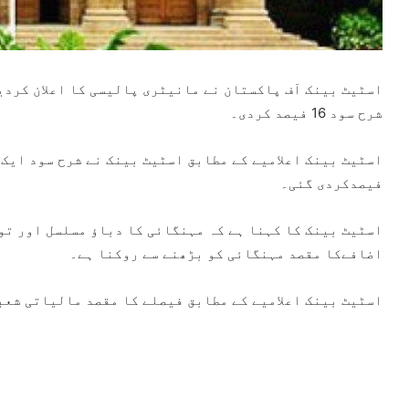
شرح سود 16 فیصد کردی۔
فیصدکردی گئی۔
اسٹیٹ بینک کا کہنا ہے کہ مہنگائی کا دباؤ مسلسل اور تو
اضافےکا مقصد مہنگائی کو بڑھنے سے روکنا ہے۔
اسٹیٹ بینک اعلامیے کے مطابق فیصلے کا مقصد مالیاتی شعب