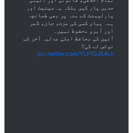
حدیں پار کیں بلکہ یہ سینیٹ اور
پارلیمنٹ کے منہ پر بھی طمانچہ
ہے۔ یہاں کسی کی عزت، جان، گھر
اور آبرو محفوط نہیں۔
آئین کی محافظ اعلیٰ عدلیہ آخر کب
نوٹس لے گی؟
pic.twitter.com/YLP1GJ54Ln