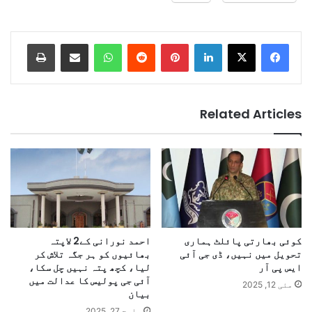
Print
Share via Email
WhatsApp
Reddit
Pinterest
LinkedIn
Related Articles
کوئی بھارتی پائلٹ ہماری
احمد نورانی کے2 لاپتہ
تحویل میں نہیں، ڈی جی آئی
بھائیوں کو ہر جگہ تلاش کر
ایس پی آر
لیا، کچھ پتہ نہیں چل سکا،
آئی جی پولیس کا عدالت میں
مئی 12, 2025
بیان
مارچ 27, 2025