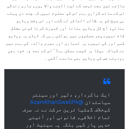
ساڑھے تین بجے تہجد کے لیے اٹھنے والا ہوں، ساری زندگی
اس کے ساتھ گزاری ہے، اس کو معلوم نہیں کہ چند دن پہلے
ہی صبح کو یہ ظالم اٹھاکر لے گئے اور اس وقت ویڈیو
بنائی، آج کل ویڈیو بنانا اور کنورٹ کرنا کوئی مشکل
کام نہیں،پھر سسکیوں میں بولتی رہی کہ ڈیڈی یہ ویڈیو
کسی اور کی نہیں، یہ تمہاری اور میری والدہ کی ہے، میں
نے کہاکہ بیٹا یہ کیسے ممکن ہے؟ ‘ اس کے بعد وہ خود بھی
رودیئے جس کی ویڈیو بھی سامنے آگئی ۔
ایک باکردار، دلیر اور سینئر
سیاستدان
@AzamKhanSwatiPk
کیخلاف گھٹیا ترین حرکت نے نہ صرف
تمام اخلاقی، قانونی اور آئینی
حدیں پار کیں بلکہ یہ سینیٹ اور