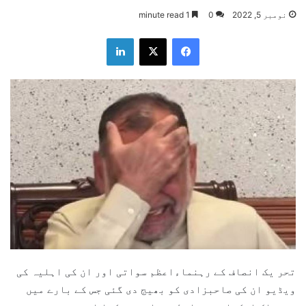
نومبر 5, 2022
0
1 minute read
LinkedIn
Facebook
X
تحر یک انصاف کے رہنماءاعظم سواتی اور ان کی اہلیہ کی
ویڈیو ان کی صاحبزادی کو بھیج دی گئی جس کے بارے میں