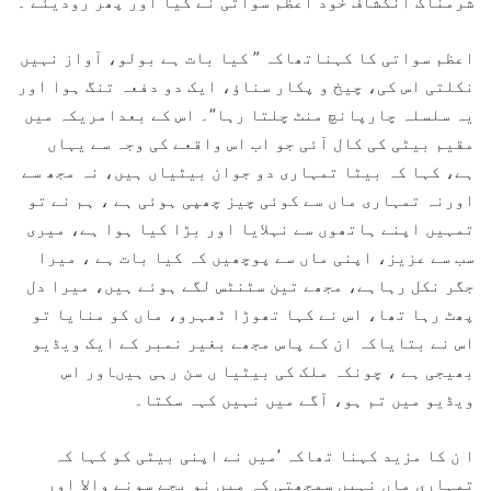
شرمناک انکشاف خود اعظم سواتی نے کیا اور پھر رودیئے ۔
اعظم سواتی کا کہناتھاکہ ” کیا بات ہے بولو، آواز نہیں
نکلتی اس کی، چیخ و پکار سناﺅ، ایک دو دفعہ تنگ ہوا اور
یہ سلسلہ چارپانچ منٹ چلتا رہا“۔ اس کے بعدامریکہ میں
مقیم بیٹی کی کال آئی جو اب اس واقعے کی وجہ سے یہاں
ہے، کہا کہ بیٹا تمہاری دو جوان بیٹیاں ہیں، نہ مجھ سے
اورنہ تمہاری ماں سے کوئی چیز چھپی ہوئی ہے ، ہم نے تو
تمہیں اپنے ہاتھوں سے نہلایا اور بڑا کیا ہوا ہے، میری
سب سے عزیز، اپنی ماں سے پوچھیں کہ کیا بات ہے ، میرا
جگر نکل رہاہے، مجھے تین سٹنٹس لگے ہوئے ہیں، میرا دل
پھٹ رہا تھا، اس نے کہا تھوڑا ٹھہرو، ماں کو منایا تو
اس نے بتایاکہ ان کے پاس مجھے بغیر نمبر کے ایک ویڈیو
بھیجی ہے ، چونکہ ملک کی بیٹیا ں سن رہی ہیںاور اس
ویڈیو میں تم ہو، آگے میں نہیں کہہ سکتا۔
ا ن کا مزید کہنا تھاکہ ’میں نے اپنی بیٹی کو کہا کہ
تمہاری ماں نہیں سمجھتی کہ میں نو بجے سونے والا اور