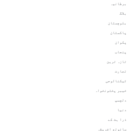
برطانیہ
بلاگ
بلوچستان
پاکستان
پکوان
پنجاب
تازہ ترین
تجارت
ٹیکنالوجی
خیبر پختونخواہ
دلچسپ
دنیا
ذرا ہٹ کے
سائوتھ افریقہ