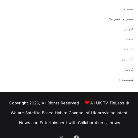
سندھ
سیر و تفریح
شوبز
صحت
کرکٹ
کشمیر
کھیل
کینیڈا
A1 UK TV TieLabs
© Copyright 2026, All Rights Reserved |
We are Satellite Based Hybird Channel of UK providing latest
News and Entertainment with Collaboration ajj news.
Facebook
X