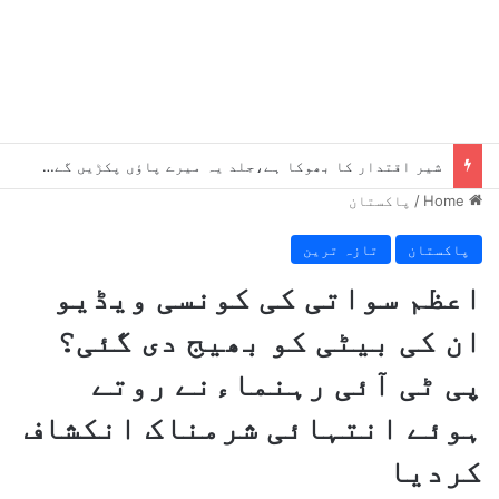
شیر اقتدار کا بھوکا ہے،جلد یہ میرے پاؤں پکڑیں گے ، بلاول
Home
/
پاکستان
پاکستان
تازہ ترین
اعظم سواتی کی کونسی ویڈیو
ان کی بیٹی کو بھیج دی گئی؟
پی ٹی آئی رہنماءنے روتے
ہوئے انتہائی شرمناک انکشاف
کردیا