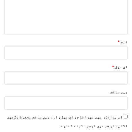
ر
ہ
*
نام
*
ای میل
*
ویب‌ سائٹ
اس براؤزر میں میرا نام، ای میل، اور ویب سائٹ محفوظ رکھیں
اگلی بار جب میں تبصرہ کرنے کےلیے۔