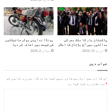
پاکستان بار کا ملک بھر کی
ہونڈا نے اپنی موٹر سائیکلوں
عدالتوں میں آج ہڑتال کا اعلان
کی قیمت میں اضافہ کر دیا
اپریل 13, 2023
جولائی 2, 2025
جواب دیں
آپ کا ای میل ایڈریس شائع نہیں کیا جائے گا۔
ضروری خانوں کو
*
سے نشان زد کیا گیا ہے
ت
ب
ص