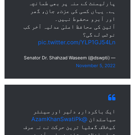
پارلیمنٹ کے منہ پر بھی طمانچہ
ہے۔ یہاں کسی کی عزت، جان، گھر
اور آبرو محفوط نہیں۔
آئین کی محافظ اعلیٰ عدلیہ آخر کب
نوٹس لے گی؟
pic.twitter.com/YLP1GJ54Ln
— Senator Dr. Shahzad Waseem (@dswpti)
November 5, 2022
ایک باکردار، دلیر اور سینئر
سیاستدان
@AzamKhanSwatiPk
کیخلاف گھٹیا ترین حرکت نے نہ صرف
تمام اخلاقی، قانونی اور آئینی