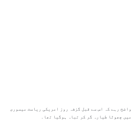
واضح رہے کہ اس سے قبل گزشہ روز امریکی ریاست میسوری
میں چھوٹا طیارہ گر کر تباہ ہوگیا تھا۔