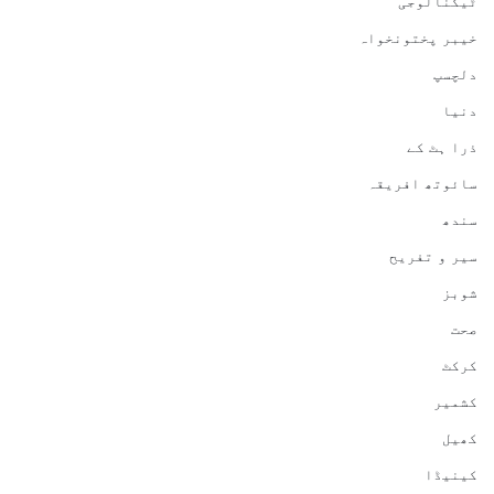
ٹیکنالوجی
خیبر پختونخواہ
دلچسپ
دنیا
ذرا ہٹ کے
سائوتھ افریقہ
سندھ
سیر و تفریح
شوبز
صحت
کرکٹ
کشمیر
کھیل
کینیڈا