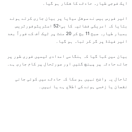
ایک فوجی طیارہ حادثے کا شکار ہو گیا۔
ائیر فورس بیس نے سوشل میڈیا پر بیان جاری کرتے ہوئے
بتایا کہ امریکی فضائیہ کا بی-52 اسٹریٹوفورٹریس
بمبار طیارہ صبح 11 بج کر 20 منٹ پر ٹیک آف کے فوراً بعد
ائیر فیلڈ پر گر کر تباہ ہو گیا۔
بیان میں کہا گیا کہ ہنگامی امدادی ٹیمیں فوری طور پر
جائے حادثہ پر پہنچ گئیں اور صورتحال پر کام جاری ہے۔
تاحال یہ واضح نہیں ہو سکا کہ حادثے میں کوئی جانی
نقصان یا زخمی ہونے کی اطلاع ہے یا نہیں۔