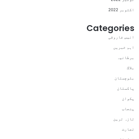
اکتوبر 2022
Categories
انیس فاروقی
اہم خبریں
برطانیہ
بلاگ
بلوچستان
پاکستان
پکوان
پنجاب
تازہ ترین
تجارت