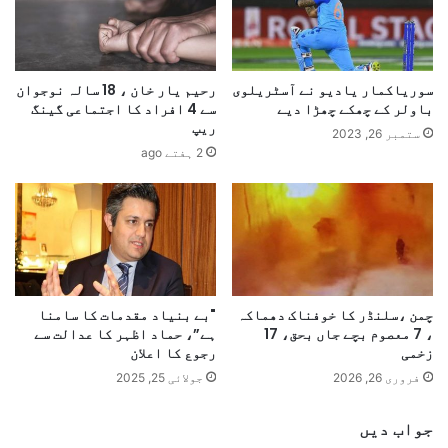
سوریاکمار یادیو نے آسٹریلوی
رحیم یار خان ، 18 سالہ نوجوان
باولر کے چھکے چھڑا دیے
سے 4 افراد کا اجتماعی گینگ
ریپ
ستمبر 26, 2023
2 ہفتے ago
چمن ،سلنڈر کا خوفناک دھماکہ
"بے بنیاد مقدمات کا سامنا
، 7 معصوم بچے جاں بحق، 17
ہے”، حماد اظہر کا عدالت سے
زخمی
رجوع کا اعلان
فروری 26, 2026
جولائی 25, 2025
جواب دیں