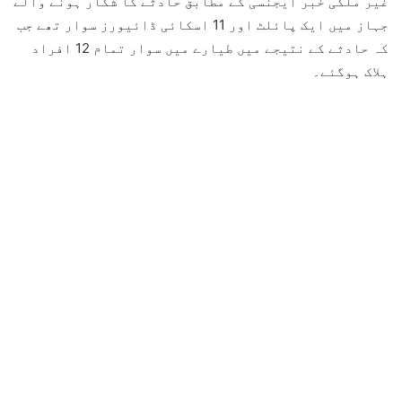
غیر ملکی خبر ایجنسی کے مطابق حادثے کا شکار ہونے والے
جہاز میں ایک پائلٹ اور 11 اسکائی ڈائیورز سوار تھے جب
کہ حادثے کے نتیجے میں طیارے میں سوار تمام 12 افراد
ہلاک ہوگئے۔