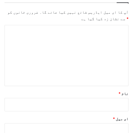
آپ کا ای میل ایڈریس شائع نہیں کیا جائے گا۔
ضروری خانوں کو
*
سے نشان زد کیا گیا ہے
ت
ب
ص
ر
ہ
*
نام
*
ای میل
*