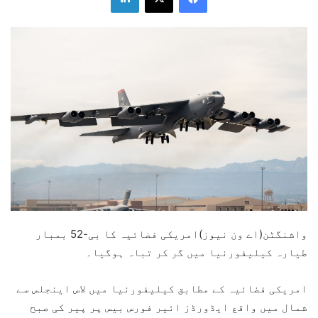
واشنگٹن(اے ون نیوز)امریکی فضائیہ کا بی-52 بمبار
طیارہ کیلیفورنیا میں گر کر تباہ ہوگیا۔
امریکی فضائیہ کے مطابق کیلیفورنیا میں لاس اینجلس سے
شمال میں واقع ایڈورڈز ائیر فورس بیس پر پیر کی صبح