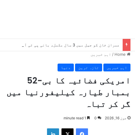
عمران خان کو جیل میں 3 سال مکمل، بانی پی ٹی آئی کو دستیاب سہولیات سے متعلق اہم رپورٹ سامنے آگئی
Home
/
اہم خبریں
اہم خبریں
تازہ ترین
دنیا
امریکی فضائیہ کا بی-52
بمبار طیارہ کیلیفورنیا میں
گر کر تباہ
جون 16, 2026
0
1 minute read
LinkedIn
X
Facebook