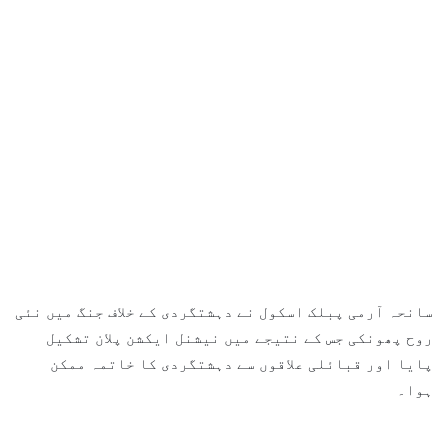
سانحہ آرمی پبلک اسکول نے دہشتگردی کے خلاف جنگ میں نئی
روح پھونکی جس کے نتیجے میں نیشنل ایکشن پلان تشکیل
پایا اور قبائلی علاقوں سے دہشتگردی کا خاتمہ ممکن
ہوا۔