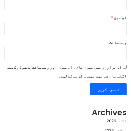
ای میل
*
ویب‌ سائٹ
اس براؤزر میں میرا نام، ای میل، اور ویب سائٹ محفوظ رکھیں
اگلی بار جب میں تبصرہ کرنے کےلیے۔
Archives
اگست 2026
جولائی 2026