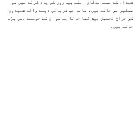
شہداء کے پسماندگان اپنے پیاروں کو یاد کرتے ہیں تو
غمگین ہو جاتے ہیں، تاہم جب قربانی دینے والے شہیدوں
کو خراج تحسین پیش کیا جاتا ہے تو ان کے حوصلے بھی بڑھ
جاتے ہیں۔