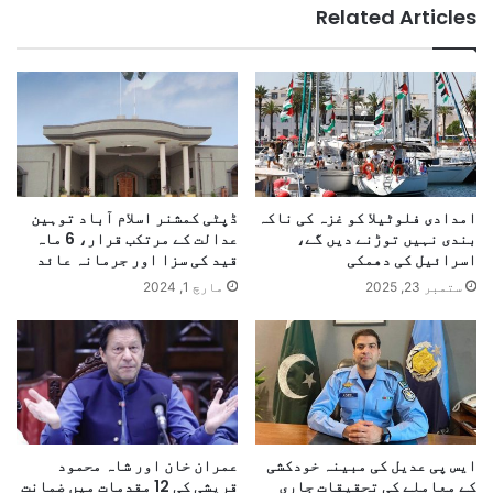
Related Articles
امدادی فلوٹیلا کو غزہ کی ناکہ
ڈپٹی کمشنر اسلام آباد توہین
بندی نہیں توڑنے دیں گے،
عدالت کے مرتکب قرار، 6 ماہ
اسرائیل کی دھمکی
قید کی سزا اور جرمانہ عائد
ستمبر 23, 2025
مارچ 1, 2024
ایس پی عدیل کی مبینہ خودکشی
عمران خان اور شاہ محمود
کے معاملے کی تحقیقات جاری
قریشی کی 12 مقدمات میں ضمانت