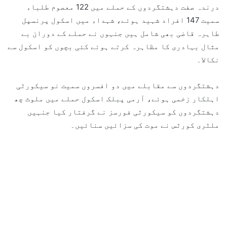
درندہ صفت دہشتگردوں کے حملے میں 122 معصوم طلباء
سمیت 147 افراد شہید ہوئے، شہداء میں اسکول پرنسپل
طاہرہ قاضی بھی شامل ہیں جنہوں نے حملے کے دوران بے
مثال بہادری کا مظاہرہ کرتے ہوئے کئی بچوں کو اسکول سے
نکالا۔
دہشتگردوں سے مقابلے میں دو افسروں سمیت نو سیکورٹی
اہلکار زخمی ہوئے، آرمی پبلک اسکول حملے میں ملوث چھ
دہشتگردوں کو سیکورٹی فورسز نے گرفتار کیا جنہیں
ملٹری کورٹس نے موت کی سزائیں سنائیں۔