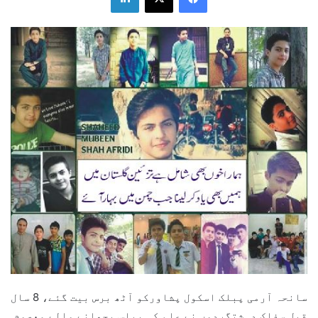
سانحہ آرمی پبلک اسکول پشاورکو آٹھ برس بیت گئے، 8 سال
قبل سفاک دہشتگردوں نے علم کی پیاس بجھانے والے معصوم