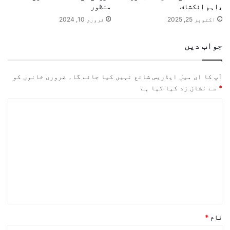
،اہم انکشاف
منظور
اکتوبر 25, 2025
فروری 10, 2024
جواب دیں
آپ کا ای میل ایڈریس شائع نہیں کیا جائے گا۔
ضروری خانوں کو
*
سے نشان زد کیا گیا ہے
ت
ب
ص
ر
ہ
*
نام
*