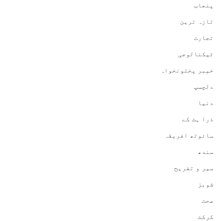
پنجاب
تازہ ترین
تجارت
ٹیکنالوجی
خیبر پختونخواہ
دلچسپ
دنیا
ذرا ہٹ کے
سائوتھ افریقہ
سندھ
سیر و تفریح
شوبز
صحت
کرکٹ