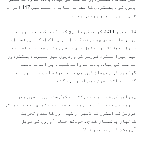
بچوں کو دہشتگردی کا نشانہ بنایا، حملے میں 147 افراد
شہید اور درجنوں زخمی ہوئے۔
16 دسمبر 2014 کو ملکی تاریخ کا المناک واقعہ رونما
ہوا، علم دشمن چھ دہشت گرد آرمی پبلک اسکول پہنچے اور
دیوار پھلانگ کر اسکول میں داخل ہوئے۔ جدید اسلحہ سے
لیس پیرا ملٹری فورسز کی وردیوں میں ملبوث دہشتگردوں
نے علم کی پیاس بجھانے والے طلباء پر اندھا دھند
گولیوں کی بوچھاڑ کی، جس سے معصوم طالب علم اور بے
گناہ اساتذہ خون میں لت پت ہو گئے۔
پھولوں کی خوشبو سے مہکتا اسکول چند ہی لمحوں میں
بارود کی بو سے آلودہ ہوگیا، حملے کے فوری بعد سیکورٹی
فورسز نے اسکول کا گھیراؤ کیا اور کالعدم تحریک
طالبان پاکستان کے چھ خودکش حملہ آوروں کو طویل
آپریشن کے بعد مار ڈالا۔