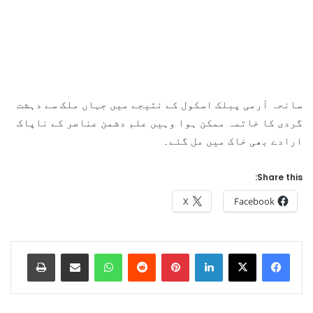
سانحہ آرمی پبلک اسکول کے نتیجے میں جہاں ملک سے دہشت
گردی کا خاتمہ ممکن ہوا وہیں علم دشمن عناصر کے ناپاک
ارادے بھی خاک میں مل گئے۔
Share this:
X
Facebook
Print
Share via Email
WhatsApp
Reddit
Pinterest
LinkedIn