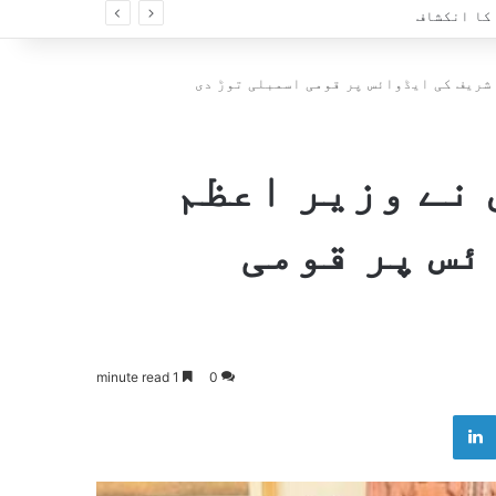
شریف کی ایڈوائس پر قومی اسمبلی توڑ دی
 نے وزیر اعظم
ئس پر قومی
1 minute read
0
LinkedIn