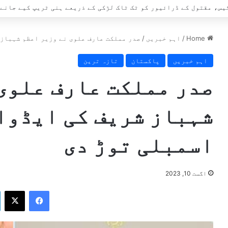
Home
/
اہم خبریں
/
صدر مملکت عارف علوی نے وزیر اعظم شہباز 
اہم خبریں
پاکستان
تازہ ترین
صدر مملکت عارف علوی
شہباز شریف کی ایڈوا
اسمبلی توڑ دی
اگست 10, 2023
X
Facebook