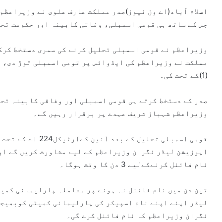
اسلام آباد(اے ون نیوز)صدر مملکت عارف علوی نے وزیراعظم
جس کے ساتھ ہی قومی اسمبلی، وفاقی کابینہ اور حکومت تح
وزیراعظم نے قومی اسمبلی تحلیل کرنے کی سمری دستخط کرکے
(1)کے تحت کی۔
صدر کے دستخط کرتے ہی قومی اسمبلی اور وفاقی کابینہ تح
وزیراعظم شہباز شریف عہدے پر برقرار رہیں گے۔
قومی اسمبلی تحلیل 
اپوزیشن لیڈر نگران وزیراعظم کے لیے مشاورت کریں گے او
نام فائنل کرنےکےلیے 3 دن کا وقت ہوگا۔
تین دن میں نام فائنل نہ ہونے پر معاملہ پارلیمانی کمیٹ
لیڈر اپنے اپنے نام اسپیکر کی پارلیمانی کمیٹی کوبھیجی
نگران وزیراعظم کا نام فائنل کرے گی۔