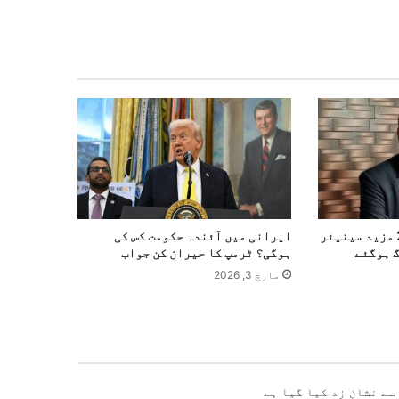
شیر افضل مروت کے بعد 2 مزید سینیئر
ایرانی میں آئندہ حکومت کس کی
گ ہوگئے
ہوگی؟ ٹرمپ کا حیران کن جواب
مارچ 3, 2026
سے نشان زد کیا گیا ہے