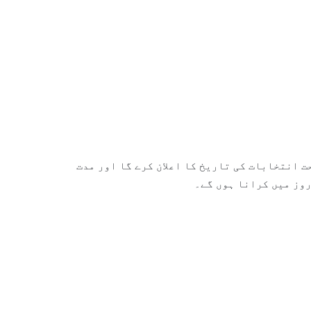
نے پر الیکشن کمیشن آرٹیکل224 ون کے تحت انتخابات کی تاریخ کا اعلان کرے گا اور مدت