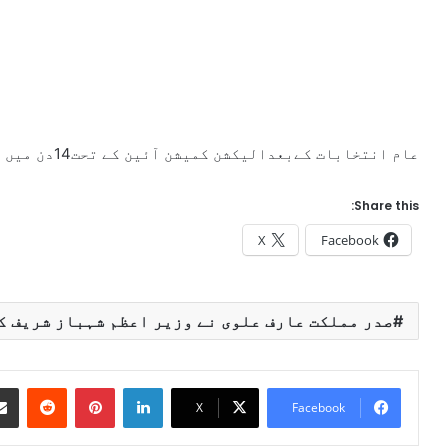
عام انتخابات کےبعدالیکشن کمیشن آئین کے تحت14دن میں نتائج کا اعلان کرےگا۔
Share this:
X
Facebook
صدر مملکت عارف علوی نے وزیر اعظم شہباز شریف ک
Reddit
Pinterest
LinkedIn
X
Facebook