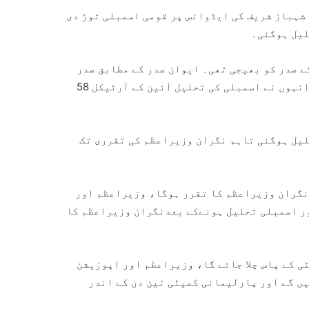
 شہباز شریف کی ایڈوائس پر قومی اسمبلی توڑ دی
لیل ہوگئی۔
 صدر کو بھیجی تھی۔ ایوان صدر کے مطابق صدر
مملکت نے وزیراعظم کی ایڈوائس پر قومی اسمبلی توڑ دی، انہوں نے اسمبلی کی تحلیل آئین کے آرٹیکل 58
لیل ہوگئی تاہم نگران وزیراعظم کی تقرری تک
کے بعد آئین کےآرٹیکل224 اے کے تحت نگران وزیراعظم کا تقرر ہوگا، وزیراعظم اور
ر اسمبلی تحلیل ہونےکے بعدنگران وزیراعظم کا
ی کے پاس چلا جائے گا، وزیراعظم اور اپوزیشن
ں گے اور پارلیمانی کمیٹی تین دن کے اندر