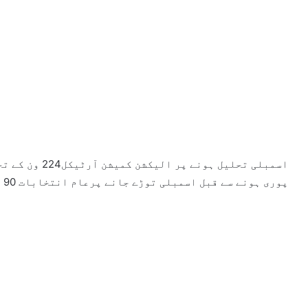
اسمبلی تحلیل ہو
پوری ہونے سے قبل اسمبلی توڑے جانے پرعام انتخابات 90 روز میں کرانا ہوں گے۔