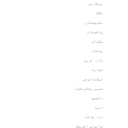
برطانیہ
بلاگ
بلوچستان
پاکستان
پکوان
پنجاب
تازہ ترین
تجارت
ٹیکنالوجی
خیبر پختونخواہ
دلچسپ
دنیا
ذرا ہٹ کے
سائوتھ افریقہ