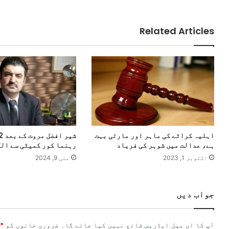
Related Articles
اہلیہ کراٹے کی ماہر اور مارتی بہت
ہے، عدالت میں شوہر کی فریاد
رہنما کور کمیٹی سے ال
اکتوبر 1, 2023
مئی 9, 2024
جواب دیں
آپ کا ای میل ایڈریس شائع نہیں کیا جائے گا۔
ضروری خانوں کو
*