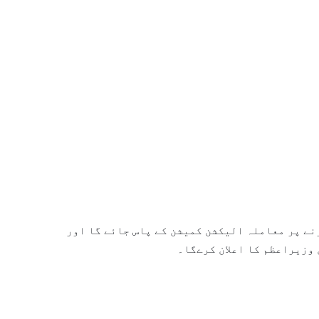
نے پر معاملہ الیکشن کمیشن کے پاس جائے گا اور
 وزیراعظم کا اعلان کرےگا۔