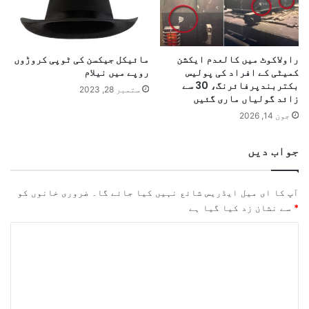
راولاکوٹ میں کالعدم ایکشن
مائیکل جیکسن کی ٹوپی کروڑوں
کمیٹی کے افراد کی پولیس
روپے میں نیلام
بکتربندپرفائرنگ، 30 سے
ستمبر 28, 2023
زائد گولیاں ماری گئیں
جون 14, 2026
جواب دیں
آپ کا ای میل ایڈریس شائع نہیں کیا جائے گا۔
ضروری خانوں کو
*
سے نشان زد کیا گیا ہے
ت
ب
ص
ر