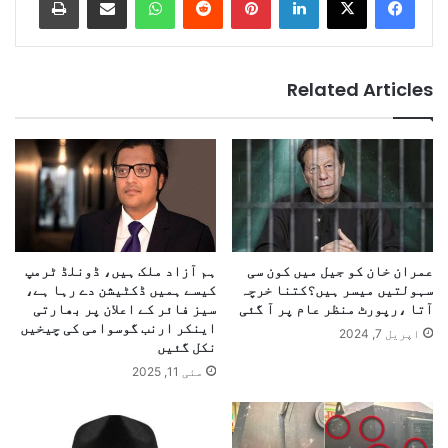
Related Articles
عمران خان کو جیل میں کون سی
ہم آزاد ملک ہیں، ڈونلڈ ٹرمپ
سہولتیں میسر ہیں؟کتنا خرچہ
کیسے ہمیں ڈکٹیشن دے رہا ہے،
آتا ،رپورٹ منظر عام پر آ گئی
سیز فائر کے اعلان پر بھارتی
اینکر ارنب گوسوامی کی چیخیں
اپریل 7, 2024
نکل گئیں
مئی 11, 2025