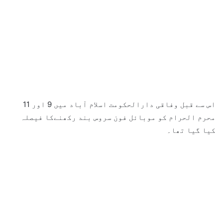
اس سے قبل وفاقی دارالحکومت اسلام آباد میں 9 اور 11
محرم الحرام کو موبائل فون سروس بند رکھنےکا فیصلہ
کیا گیا تھا۔