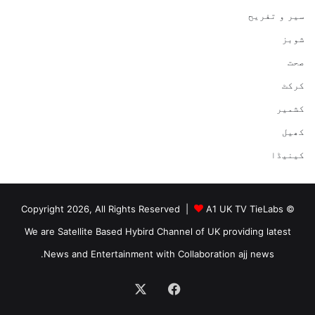
سیر و تفریح
شوبز
صحت
کرکٹ
کشمیر
کھیل
کینیڈا
A1 UK TV TieLabs
© Copyright 2026, All Rights Reserved |
We are Satellite Based Hybird Channel of UK providing latest
News and Entertainment with Collaboration ajj news.
Facebook
X