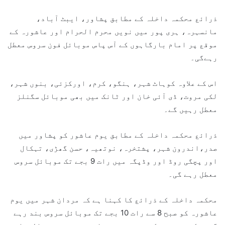
ذرائع محکمہ داخلہ کے مطابق پشاور، ایبٹ آباد،
مانسہرہ، ہری پور میں نویں محرم الحرام اور عاشورہ کے
موقع پر امام بارگاہوں کے آس پاس موبائل فون سروس معطل
رہےگی۔
اس کے علاوہ کوہاٹ شہر، ہنگو، کرم، اورکزئی، بنوں شہر،
لکی مروت، ڈی آئی خان اور ٹانک میں بھی موبائل سگنلز
معطل رہیں گے۔
ذرائع محکمہ داخلہ کے مطابق یوم عاشور کو پشاور میں
صدر،اندرون شہر، پشتخرہ، نوتھیہ، حسن گھڑی، تہکال
اور پچگی روڈ اور وڈپگہ میں رات 9 بجے تک موبائل سروس
معطل رہے گی۔
محکمہ داخلہ کے ذرائع کا کہنا ہے کہ مردان شہر میں یوم
عاشورہ کو صبح 8 سے رات 10 بجے تک موبائل سروس بند رہے