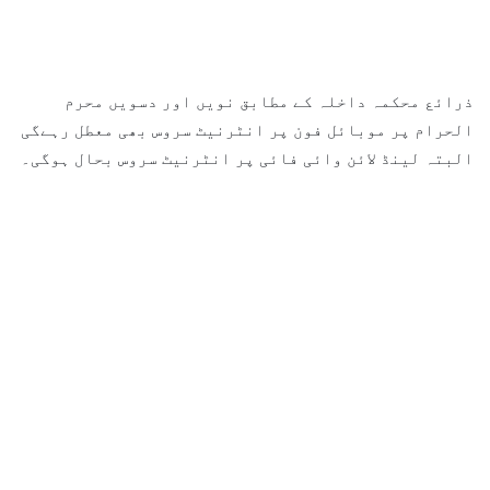
ذرائع محکمہ داخلہ کے مطابق نویں اور دسویں محرم
الحرام پر موبائل فون پر انٹرنیٹ سروس بھی معطل رہےگی
البتہ لینڈ لائن وائی فائی پر انٹرنیٹ سروس بحال ہوگی۔