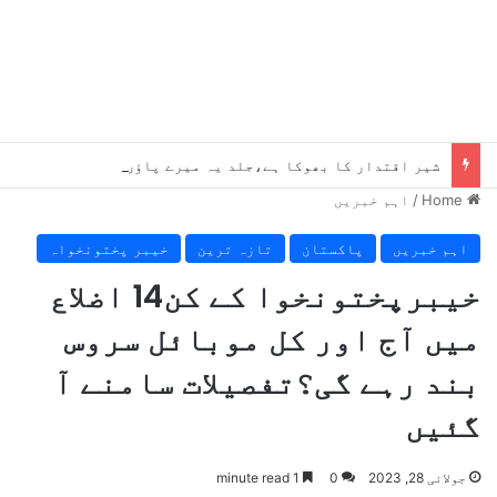
شیر اقتدار کا بھوکا ہے،جلد یہ میرے پاؤں پکڑیں گے ، بلاول
Home
/
اہم خبریں
اہم خبریں
پاکستان
تازہ ترین
خیبر پختونخواہ
خیبرپختونخوا کے کن14 اضلاع
میں آج اور کل موبائل سروس
بند رہے گی؟تفصیلات سامنے آ
گئیں
جولائی 28, 2023
0
1 minute read