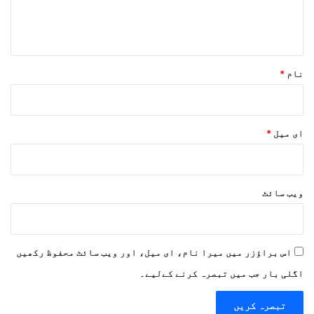
ہ
*
نام
*
ای میل
*
ویب‌ سائٹ
اس براؤزر میں میرا نام، ای میل، اور ویب سائٹ محفوظ رکھیں
اگلی بار جب میں تبصرہ کرنے کےلیے۔