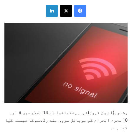
LinkedIn
X
Facebook
پشاور(اے ون نیوز)خیبرپختونخوا کے 14 اضلاع میں 9 اور
10 محرم الحرام کو موبائل سروس بند رکھنے کا فیصلہ کیا
گیا ہے۔