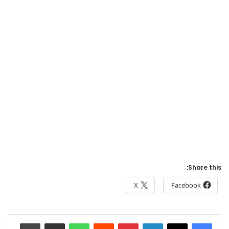
Share this:
X
Facebook
Print
Share via Email
WhatsApp
Reddit
Pinterest
LinkedIn