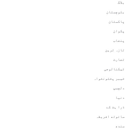
بلاگ
بلوچستان
پاکستان
پکوان
پنجاب
تازہ ترین
تجارت
ٹیکنالوجی
خیبر پختونخواہ
دلچسپ
دنیا
ذرا ہٹ کے
سائوتھ افریقہ
سندھ