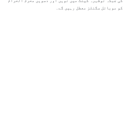
گی جبکہ نوشہرہ کینٹ میں نویں اور دسویں محرم الحرام
کو موبائل سگنلز معطل رہیں گے۔