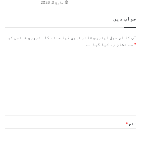
مارچ 3, 2026
جواب دیں
آپ کا ای میل ایڈریس شائع نہیں کیا جائے گا۔
ضروری خانوں کو
*
سے نشان زد کیا گیا ہے
ت
ب
ص
ر
ہ
*
نام
*