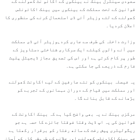
سعودی سینٹرل بینک نے بینکوں کے اکائو نٹ کھولنے کے
قوانین کے تحت مملکت کے بینکوں میں بینک اکائونٹس
کھولنے کے لئے وزیٹر آئی ڈی استعمال کرنے کی منظوری کا
اعلان کردیا۔
وزارت داخلہ کی طرف سے جاری کردہوزیٹر آئی ڈی مملکت
میں آنے والوں کیلئے ایک سرکاری شناختی دستاویز کے
طور پر کام کرتی ہے اور اس کی تصدیق مجاز ڈیجیٹل پلیٹ
فارم کے ذریعے کی جا سکتی ہے۔
یہ فیصلہ بینکوں کو نئے صارفین کے لیے اکاونٹ کھولنے
اور مملکت میں قیام کے دوران مہمانوں کے تجربے کو
بڑھانے کے قابل بنائے گا۔
مرکزی بینک نے یہ بھی واضح کیا ہے کہ بینک اکاونٹ کے
قوانین کی یہ اپ ڈیٹ وقتا فوقتا جائزے کا حصہ ہے جو
ریگولیٹری پیش رفت کے ساتھ رفتار کو برقرار رکھتا ہے
جو بینک اکاونٹس کھولنے اور چلانے کے طریقہ کار کو آسان