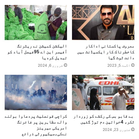
معروف پاکستانی اداکار
الیکشن کمیشن نے ریٹرنگ
کاخطرناک کار ایکسیڈنٹ میں
آفیسر این اے 95فیصل آباد کو
دانت ٹوٹ گیا
تبدیل کردیا
اگست 5, 2023
فروری 6, 2024
بے قابو بس کی رکشے کو زوردار
کراچی قونصلیٹ پردھاوا بولنے
ٹکر، 4خواتین دم توڑ گئیں
والے مظاہرین پر فائرنگ
امریکی میرینز
جنوری 23, 2024
نےکی،سیکیورٹی ذرائع