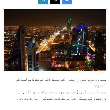
سعودی عرب میں وزیٹرز کوبینک اکائونٹ کھولنے کی
اجازت
جدہ (اے ون نیوز)سعودی عرب نے مملکت میں آنے والے
وزیٹرز کوبینک اکا ئونٹ کھولنے کی اجازت دے دی۔