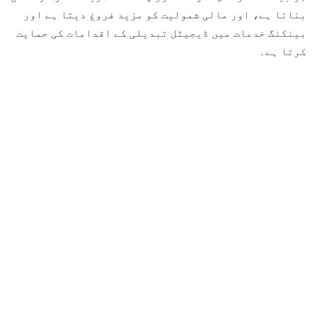
بناتا ہے، اور مالی شمولیت کو مزید فروغ دیتا ہے اور
بینکنگ خدمات میں ڈیجیٹل تبدیلی کے اقدامات کی حمایت
کرتا ہے۔