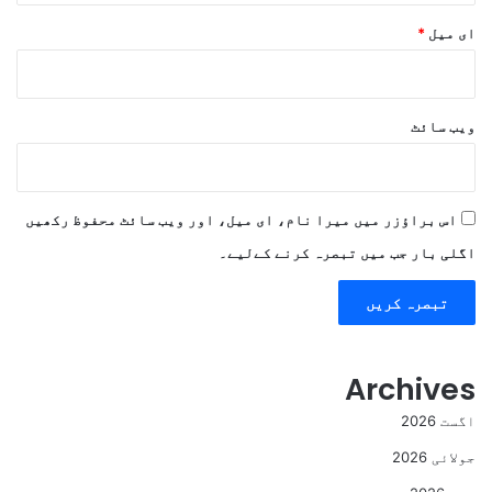
ای میل
*
ویب‌ سائٹ
اس براؤزر میں میرا نام، ای میل، اور ویب سائٹ محفوظ رکھیں
اگلی بار جب میں تبصرہ کرنے کےلیے۔
Archives
اگست 2026
جولائی 2026