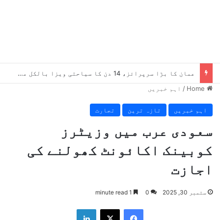
عمان کا بڑا سرپرائز، 14 دن کا سیاحتی ویزا بالکل مفت، کون اہل ہے؟
Home
/
اہم خبریں
اہم خبریں
تازہ ترین
تجارت
سعودی عرب میں وزیٹرز
کوبینک اکائونٹ کھولنے کی
اجازت
ستمبر 30, 2025
0
1 minute read
LinkedIn
X
Facebook