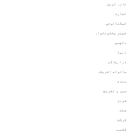
تازہ ترین
تجارت
ٹیکنالوجی
خیبر پختونخواہ
دلچسپ
دنیا
ذرا ہٹ کے
سائوتھ افریقہ
سندھ
سیر و تفریح
شوبز
صحت
کرکٹ
کشمیر